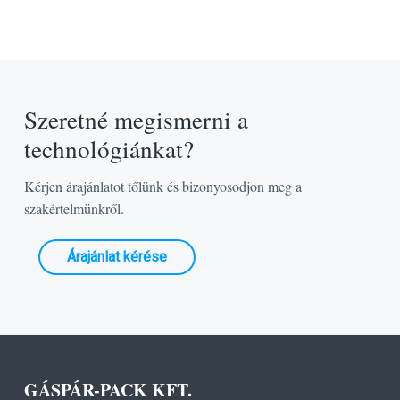
Szeretné megismerni a
technológiánkat?
Kérjen árajánlatot tőlünk és bizonyosodjon meg a
szakértelmünkről.
Árajánlat kérése
GÁSPÁR-PACK KFT.
F