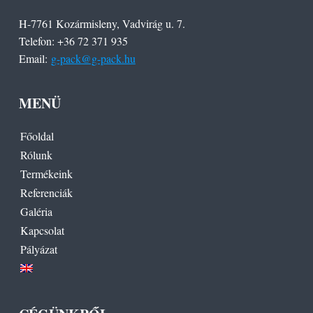
o
H-7761 Kozármisleny, Vadvirág u. 7.
Telefon: +36 72 371 935
o
Email:
g-pack@g-pack.hu
t
e
MENÜ
r
Főoldal
Rólunk
Termékeink
Referenciák
Galéria
Kapcsolat
Pályázat